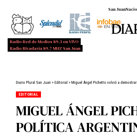
San Juan
Nacio
Radio Red de Medios 89.3 en VIVO
Radio Rivadavia 89.7 MHZ San Juan
Diario Plural San Juan
>
Editorial
>
Miguel Ángel Pichetto volvió a demostrar 
EDITORIAL
MIGUEL ÁNGEL PIC
POLÍTICA ARGENTI