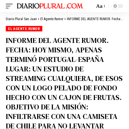
Aa
Diario Plural San Juan
>
El Agente Rumor
>
INFORME DEL AGENTE RUMOR. Fecha: hoy mismo, apenas terminó PORTUGAL-ESPAÑA LUGAR: un estudio de streaming cualquiera, de esos con un logo pelado de fondo HECHO CON UN CAJON DE FRUTAS. Objetivo de la misión: infiltrarSe CON UNA CAMISETA DE CHILE PARA no levantar sospechas
EL AGENTE RUMOR
INFORME DEL AGENTE RUMOR.
FECHA: HOY MISMO, APENAS
TERMINÓ PORTUGAL-ESPAÑA
LUGAR: UN ESTUDIO DE
STREAMING CUALQUIERA, DE ESOS
CON UN LOGO PELADO DE FONDO
HECHO CON UN CAJON DE FRUTAS.
OBJETIVO DE LA MISIÓN:
INFILTRARSE CON UNA CAMISETA
DE CHILE PARA NO LEVANTAR