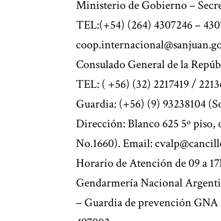
Ministerio de Gobierno – Secret
TEL:(+54) (264) 4307246 – 430
coop.internacional@sanjuan.go
Consulado General de la Repúb
TEL: ( +56) (32) 2217419 / 221
Guardia: (+56) (9) 93238104 (S
Dirección: Blanco 625 5º piso, 
No.1660). Email: cvalp@cancill
Horario de Atención de 09 a 17
Gendarmería Nacional Argent
– Guardia de prevención GNA –