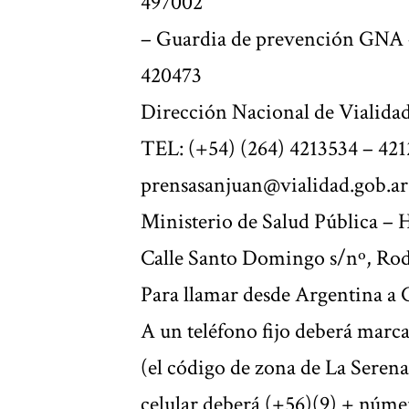
497002
– Guardia de prevención GNA –
420473
Dirección Nacional de Vialida
TEL: (+54) (264) 4213534 – 421
prensasanjuan@vialidad.gob.ar
Ministerio de Salud Pública – 
Calle Santo Domingo s/nº, Rode
Para llamar desde Argentina a C
A un teléfono fijo deberá marc
(el código de zona de La Serena
celular deberá (+56)(9) + númer