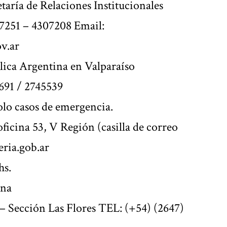
aría de Relaciones Institucionales
7251 – 4307208 Email:
v.ar
lica Argentina en Valparaíso
3691 / 2745539
olo casos de emergencia.
oficina 53, V Región (casilla de correo
eria.gob.ar
hs.
ina
 Sección Las Flores TEL: (+54) (2647)