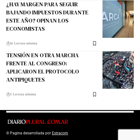
¿HAY MARGEN PARA SEGUIR
BAJANDO IMPUESTOS DURANTE
ESTE AÑO? OPINAN LOS
ECONOMISTAS
16 Lectura mínima
TENSIÓN EN OTRA MARCHA
FRENTE AL CONGRESO:
APLICARON EL PROTOCOLO
ANTIPIQUETES
5 Lectura mínima
© Pagina desarrollada por
Estracom
Top Up Saldo PayPal
Kanopi Kain
Malang
Harga Lift Rumah