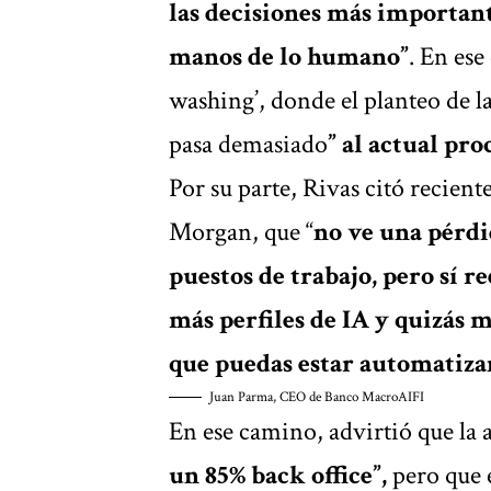
las decisiones más important
manos de lo humano”
. En ese
washing’, donde el planteo de l
pasa demasiado
” al actual pr
Por su parte, Rivas citó recien
Morgan, que “
no ve una pérdid
puestos de trabajo, pero sí r
más perfiles de IA y quizás
que puedas estar automatiz
Juan Parma, CEO de Banco Macro
AIFI
En ese camino, advirtió que la
un 85% back office”,
pero que 