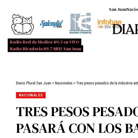
San Juan
Nacio
Radio Red de Medios 89.3 en VIVO
Radio Rivadavia 89.7 MHZ San Juan
Diario Plural San Juan
>
Nacionales
>
Tres pesos pesados de la industria ant
NACIONALES
TRES PESOS PESADO
PASARÁ CON LOS B