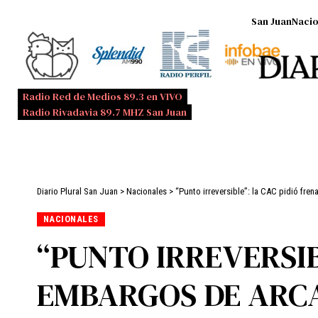
San Juan
Nacio
Radio Red de Medios 89.3 en VIVO
Radio Rivadavia 89.7 MHZ San Juan
Diario Plural San Juan
>
Nacionales
>
“Punto irreversible”: la CAC pidió fren
NACIONALES
“PUNTO IRREVERSIB
EMBARGOS DE ARCA 