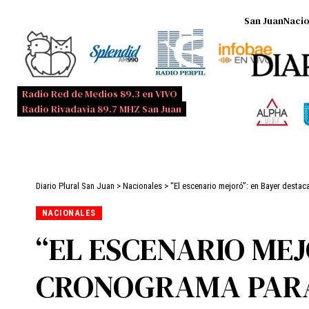
San Juan
Nacio
Radio Red de Medios 89.3 en VIVO
Radio Rivadavia 89.7 MHZ San Juan
Diario Plural San Juan
>
Nacionales
>
“El escenario mejoró”: en Bayer destac
NACIONALES
“EL ESCENARIO ME
CRONOGRAMA PARA 