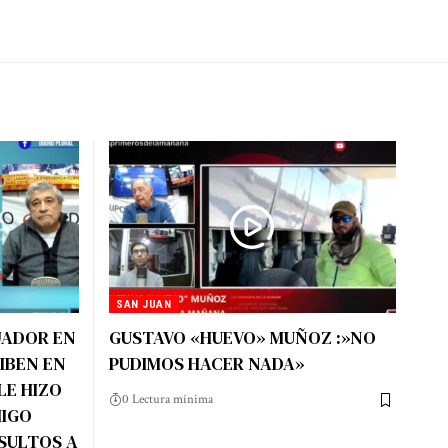
SAN JUAN
JADOR EN
GUSTAVO «HUEVO» MUÑOZ :»NO
EIBEN EN
PUDIMOS HACER NADA»
 LE HIZO
0 Lectura mínima
MIGO
SULTOS A