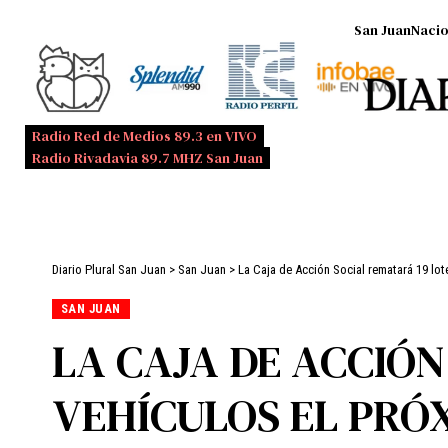
San Juan
Nacio
Radio Red de Medios 89.3 en VIVO
Radio Rivadavia 89.7 MHZ San Juan
Diario Plural San Juan
>
San Juan
>
La Caja de Acción Social rematará 19 lot
SAN JUAN
LA CAJA DE ACCIÓN
VEHÍCULOS EL PRÓX