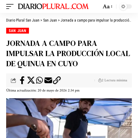
Aa
Diario Plural San Juan
>
San Juan
>
Jornada a campo para impulsar la producción local de quinua en Cuyo
SAN JUAN
JORNADA A CAMPO PARA
IMPULSAR LA PRODUCCIÓN LOCAL
DE QUINUA EN CUYO
2 Lectura mínima
Última actualización: 20 de mayo de 2026 2:34 pm