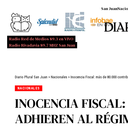
San Juan
Nacio
Radio Red de Medios 89.3 en VIVO
Radio Rivadavia 89.7 MHZ San Juan
Diario Plural San Juan
>
Nacionales
>
Inocencia Fiscal: más de 80.000 contri
NACIONALES
INOCENCIA FISCAL:
ADHIEREN AL RÉGI