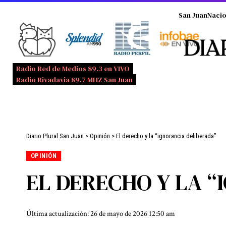
San Juan
Nacio
Radio Red de Medios 89.3 en VIVO
Radio Rivadavia 89.7 MHZ San Juan
Diario Plural San Juan
>
Opinión
>
El derecho y la “ignorancia deliberada”
OPINIÓN
EL DERECHO Y LA 
Última actualización: 26 de mayo de 2026 12:50 am