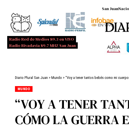
San Juan
Nacio
Radio Red de Medios 89.3 en VIVO
Radio Rivadavia 89.7 MHZ San Juan
Diario Plural San Juan
>
Mundo
>
“Voy a tener tantos bebés como mi cuerpo a
MUNDO
“VOY A TENER TAN
CÓMO LA GUERRA E