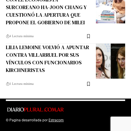
SURCOREANO HA-JOON CHANG Y
CUESTIONÓ LA APERTURA QUE
PROPONE EL GOBIERNO DE MILEI
4 Lectura mínima
LILIA LEMOINE VOLVIÓ A APUNTAR
CONTRA VILLARRUEL POR SUS
VÍNCULOS CON FUNCIONARIOS
KIRCHNERISTAS
5 Lectura mínima
© Pagina desarrollada por
Estracom
Top Up Saldo PayPal
Kanopi Kain
Malang
Harga Lift Rumah