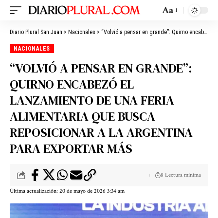
Aa
Diario Plural San Juan
>
Nacionales
>
“Volvió a pensar en grande”: Quirno encabezó el lanzamiento de una feria alimentaria que busca reposicionar a la Argentina para exportar más
NACIONALES
“VOLVIÓ A PENSAR EN GRANDE”:
QUIRNO ENCABEZÓ EL
LANZAMIENTO DE UNA FERIA
ALIMENTARIA QUE BUSCA
REPOSICIONAR A LA ARGENTINA
PARA EXPORTAR MÁS
8 Lectura mínima
Última actualización: 20 de mayo de 2026 3:34 am