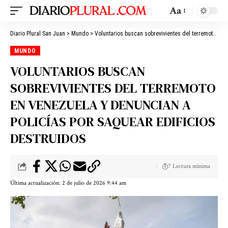
Aa
Diario Plural San Juan
>
Mundo
>
Voluntarios buscan sobrevivientes del terremoto en Venezuela y denuncian a policías por saquear edificios destruidos
MUNDO
VOLUNTARIOS BUSCAN
SOBREVIVIENTES DEL TERREMOTO
EN VENEZUELA Y DENUNCIAN A
POLICÍAS POR SAQUEAR EDIFICIOS
DESTRUIDOS
7 Lectura mínima
Última actualización: 2 de julio de 2026 9:44 am