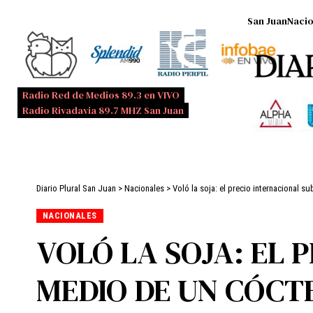
San Juan
Nacio
Radio Red de Medios 89.3 en VIVO
Radio Rivadavia 89.7 MHZ San Juan
Diario Plural San Juan
>
Nacionales
>
Voló la soja: el precio internacional 
NACIONALES
VOLÓ LA SOJA: EL 
MEDIO DE UN CÓCT