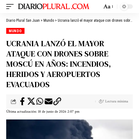
Aa
Diario Plural San Juan
>
Mundo
>
Ucrania lanzó el mayor ataque con drones sobre Moscú en años: incendios, heridos y aeropuertos evacuados
MUNDO
UCRANIA LANZÓ EL MAYOR
ATAQUE CON DRONES SOBRE
MOSCÚ EN AÑOS: INCENDIOS,
HERIDOS Y AEROPUERTOS
EVACUADOS
7 Lectura mínima
Última actualización: 18 de junio de 2026 2:07 pm