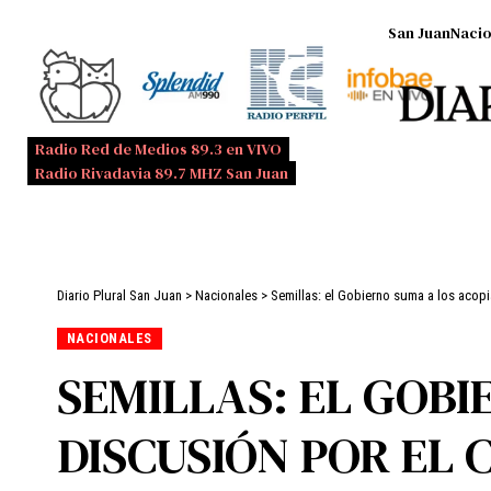
San Juan
Nacio
Radio Red de Medios 89.3 en VIVO
Radio Rivadavia 89.7 MHZ San Juan
Diario Plural San Juan
>
Nacionales
>
Semillas: el Gobierno suma a los acopi
NACIONALES
SEMILLAS: EL GOBI
DISCUSIÓN POR EL