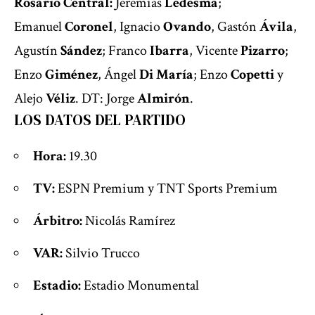
Rosario Central:
Jeremías
Ledesma
;
Emanuel
Coronel
, Ignacio
Ovando
, Gastón
Ávila
,
Agustín
Sández
; Franco
Ibarra
, Vicente
Pizarro
;
Enzo
Giménez
, Ángel
Di María
; Enzo
Copetti
y
Alejo
Véliz
. DT: Jorge
Almirón
.
LOS DATOS DEL PARTIDO
Hora:
19.30
TV:
ESPN Premium y TNT Sports Premium
Árbitro:
Nicolás Ramírez
VAR:
Silvio Trucco
Estadio:
Estadio Monumental