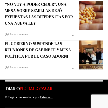
“NO VOY A PODER CEDER”: UNA
MESA SOBRE SEMILLAS DEJÓ
EXPUESTAS LAS DIFERENCIAS POR
UNA NUEVA LEY
8 Lectura mínima
EL GOBIERNO SUSPENDE LAS
REUNIONES DE GABINETE Y MESA
POLÍTICA POR EL CASO ADORNI
5 Lectura mínima
© Pagina desarrollada por
Estracom
Top Up Saldo PayPal
Kanopi Kain
Malang
Harga Lift Rumah