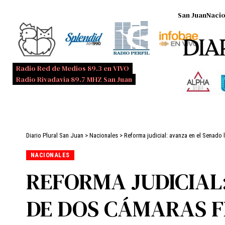
San Juan
Nacio
Radio Red de Medios 89.3 en VIVO
Radio Rivadavia 89.7 MHZ San Juan
Diario Plural San Juan
>
Nacionales
>
Reforma judicial: avanza en el Senado l
NACIONALES
REFORMA JUDICIAL
DE DOS CÁMARAS FE