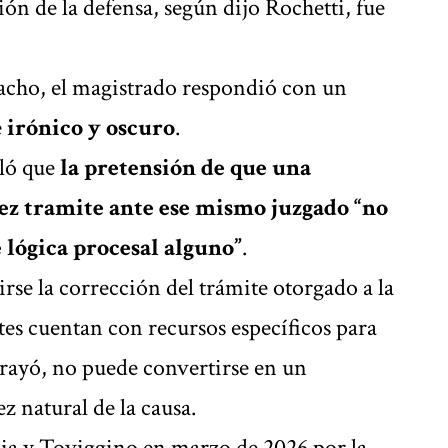
ón de la defensa, según dijo Rochetti, fue
acho, el magistrado respondió con un
e
irónico y oscuro
.
aló que
la pretensión de que una
ez tramite ante ese mismo juzgado “no
 lógica procesal alguno”
.
irse la corrección del trámite otorgado a la
es cuentan con recursos específicos para
rayó, no puede convertirse en un
z natural de la causa.
ia y Toviggino en marzo de 2026 por la