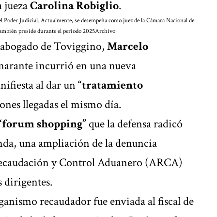
a jueza
Carolina Robiglio
.
 Poder Judicial. Actualmente, se desempeña como juez de la Cámara Nacional de
también preside durante el periodo 2025
Archivo
el abogado de Toviggino,
Marcelo
Amarante incurrió en una nueva
ifiesta al dar un
“tratamiento
ones llegadas el mismo día.
“forum shopping”
que la defensa radicó
unda, una ampliación de la denuncia
 Recaudación y Control Aduanero (ARCA)
 dirigentes.
ganismo recaudador fue enviada al fiscal de