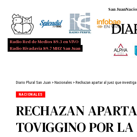
San Juan
Nacio
Radio Red de Medios 89.3 en VIVO
Radio Rivadavia 89.7 MHZ San Juan
Diario Plural San Juan
>
Nacionales
>
Rechazan apartar al juez que investiga
NACIONALES
RECHAZAN APARTAR
TOVIGGINO POR LA 