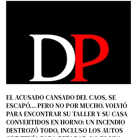
EL ACUSADO CANSADO DEL CAOS, SE
ESCAPÓ… PERO NO POR MUCHO. VOLVIÓ
PARA ENCONTRAR SU TALLER Y SU CASA
CONVERTIDOS EN HORNO: UN INCENDIO
DESTROZÓ TODO, INCLUSO LOS AUTOS