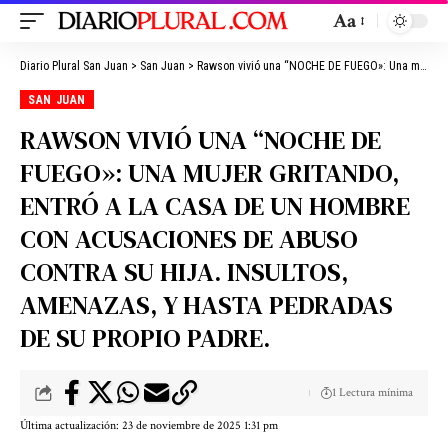
Aa
Diario Plural San Juan
>
San Juan
>
Rawson vivió una “NOCHE DE FUEGO»: Una mujer GRITANDO, entró a la casa de UN HOMBRE con acusaciones de abuso contra su hija. Insultos, amenazas, y hasta pedradas de su propio padre.
SAN JUAN
RAWSON VIVIÓ UNA “NOCHE DE
FUEGO»: UNA MUJER GRITANDO,
ENTRÓ A LA CASA DE UN HOMBRE
CON ACUSACIONES DE ABUSO
CONTRA SU HIJA. INSULTOS,
AMENAZAS, Y HASTA PEDRADAS
DE SU PROPIO PADRE.
1 Lectura mínima
Última actualización: 23 de noviembre de 2025 1:31 pm