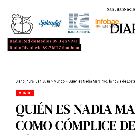
San Juan
Nacio
Radio Red de Medios 89.3 en VIVO
Radio Rivadavia 89.7 MHZ San Juan
Diario Plural San Juan
>
Mundo
>
Quién es Nadia Marcinko, la novia de Eps
MUNDO
QUIÉN ES NADIA MA
COMO CÓMPLICE DE