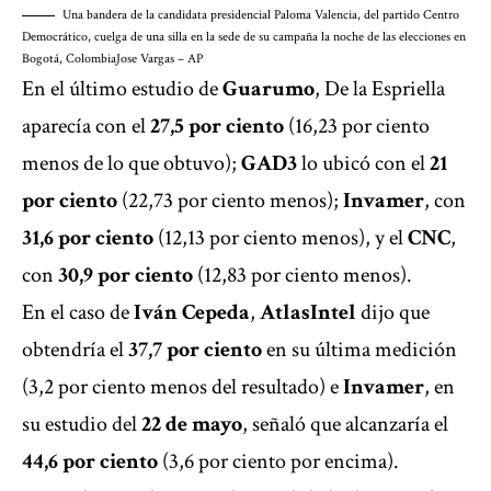
Una bandera de la candidata presidencial Paloma Valencia, del partido Centro
Democrático, cuelga de una silla en la sede de su campaña la noche de las elecciones en
Bogotá, Colombia
Jose Vargas – AP
En el último estudio de
Guarumo
, De la Espriella
aparecía con el
27,5 por ciento
(16,23 por ciento
menos de lo que obtuvo);
GAD3
lo ubicó con el
21
por ciento
(22,73 por ciento menos);
Invamer
, con
31,6 por ciento
(12,13 por ciento menos), y el
CNC
,
con
30,9 por ciento
(12,83 por ciento menos).
En el caso de
Iván Cepeda
,
AtlasIntel
dijo que
obtendría el
37,7 por ciento
en su última medición
(3,2 por ciento menos del resultado) e
Invamer
, en
su estudio del
22 de mayo
, señaló que alcanzaría el
44,6 por ciento
(3,6 por ciento por encima).