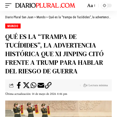
Aa
Diario Plural San Juan
>
Mundo
>
Qué es la “trampa de Tucídides”, la advertencia histórica que Xi Jinping citó frente a Trump para hablar del riesgo de guerra
MUNDO
QUÉ ES LA “TRAMPA DE
TUCÍDIDES”, LA ADVERTENCIA
HISTÓRICA QUE XI JINPING CITÓ
FRENTE A TRUMP PARA HABLAR
DEL RIESGO DE GUERRA
6 Lectura mínima
Última actualización: 14 de mayo de 2026 4:46 pm