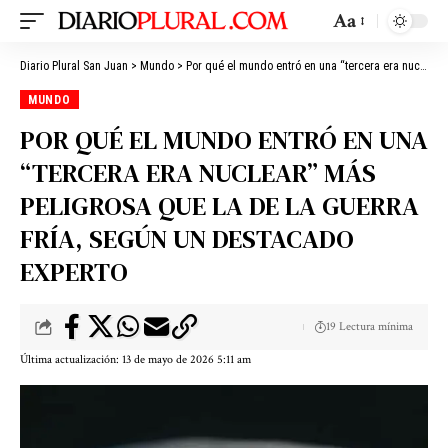
Aa
Diario Plural San Juan
>
Mundo
>
Por qué el mundo entró en una “tercera era nuclear” más peligrosa que la de la Guerra Fría, según un destacado experto
MUNDO
POR QUÉ EL MUNDO ENTRÓ EN UNA
“TERCERA ERA NUCLEAR” MÁS
PELIGROSA QUE LA DE LA GUERRA
FRÍA, SEGÚN UN DESTACADO
EXPERTO
19 Lectura mínima
Última actualización: 13 de mayo de 2026 5:11 am