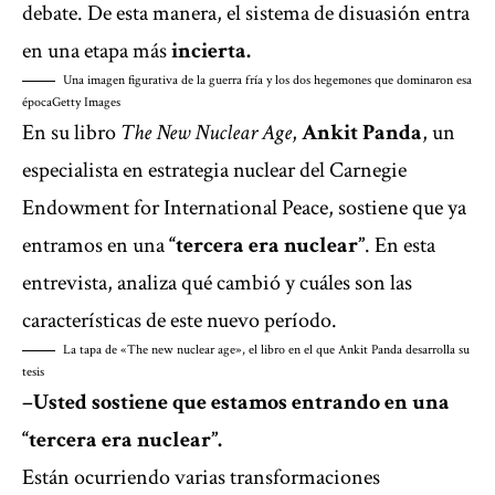
debate. De esta manera, el sistema de disuasión entra
en una etapa más
incierta.
Una imagen figurativa de la guerra fría y los dos hegemones que dominaron esa
época
Getty Images
En su libro
The New Nuclear Age
,
Ankit Panda
, un
especialista en estrategia nuclear del Carnegie
Endowment for International Peace, sostiene que ya
entramos en una
“tercera era nuclear”
. En esta
entrevista, analiza qué cambió y cuáles son las
características de este nuevo período.
La tapa de «The new nuclear age», el libro en el que Ankit Panda desarrolla su
tesis
–Usted sostiene que estamos entrando en una
“tercera era
nuclear
”.
Están ocurriendo varias transformaciones