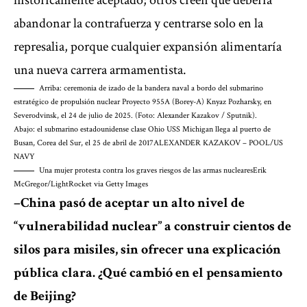
históricamente aceptado; otros creen que debería
abandonar la contrafuerza y centrarse solo en la
represalia, porque cualquier expansión alimentaría
una nueva carrera armamentista.
Arriba: ceremonia de izado de la bandera naval a bordo del submarino
estratégico de propulsión nuclear Proyecto 955A (Borey-A) Knyaz Pozharsky, en
Severodvinsk, el 24 de julio de 2025. (Foto: Alexander Kazakov / Sputnik).
Abajo: el submarino estadounidense clase Ohio USS Michigan llega al puerto de
Busan, Corea del Sur, el 25 de abril de 2017
ALEXANDER KAZAKOV – POOL/US
NAVY
Una mujer protesta contra los graves riesgos de las armas nucleares
Erik
McGregor/LightRocket via Getty Images
–China pasó de aceptar un alto nivel de
“vulnerabilidad nuclear” a construir cientos de
silos para misiles, sin ofrecer una explicación
pública clara. ¿Qué cambió en el pensamiento
de Beijing?