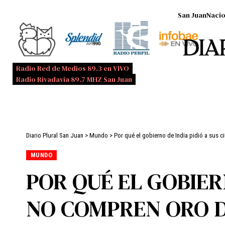
San Juan
Nacio
Radio Red de Medios 89.3 en VIVO
Radio Rivadavia 89.7 MHZ San Juan
Diario Plural San Juan
>
Mundo
>
Por qué el gobierno de India pidió a sus
MUNDO
POR QUÉ EL GOBIER
NO COMPREN ORO 