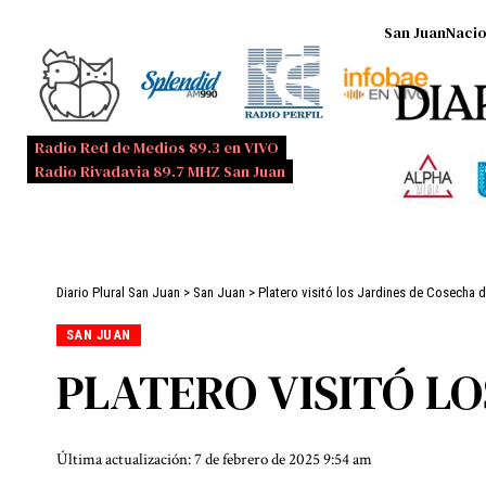
San Juan
Nacio
Radio Red de Medios 89.3 en VIVO
Radio Rivadavia 89.7 MHZ San Juan
Diario Plural San Juan
>
San Juan
>
Platero visitó los Jardines de Cosecha 
SAN JUAN
PLATERO VISITÓ LO
Última actualización: 7 de febrero de 2025 9:54 am