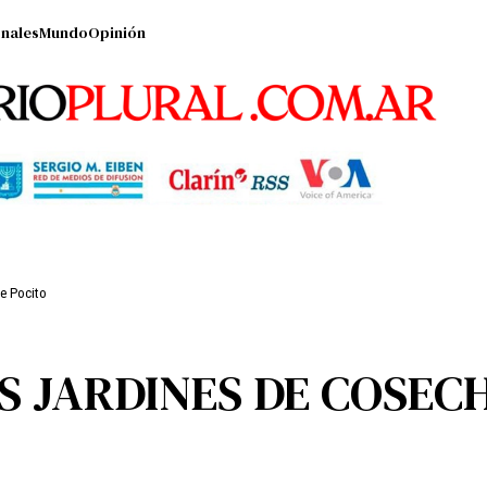
nales
Mundo
Opinión
de Pocito
S JARDINES DE COSEC