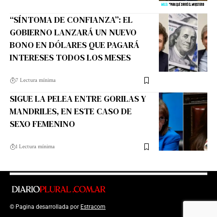
“SÍNTOMA DE CONFIANZA”: EL
GOBIERNO LANZARÁ UN NUEVO
BONO EN DÓLARES QUE PAGARÁ
INTERESES TODOS LOS MESES
7 Lectura mínima
SIGUE LA PELEA ENTRE GORILAS Y
MANDRILES, EN ESTE CASO DE
SEXO FEMENINO
1 Lectura mínima
© Pagina desarrollada por
Estracom
Top Up Saldo PayPal
Kanopi Kain
Malang
Harga Lift Rumah