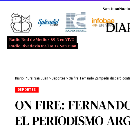
San Juan
Nacio
Radio Red de Medios 89.3 en VIVO
Radio Rivadavia 89.7 MHZ San Juan
Diario Plural San Juan
>
Deportes
>
On fire: Fernando Zampedri disparó cont
DEPORTES
ON FIRE: FERNAND
EL PERIODISMO AR