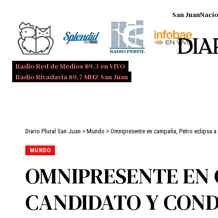
San Juan
Nacio
Radio Red de Medios 89.3 en VIVO
Radio Rivadavia 89.7 MHZ San Juan
Diario Plural San Juan
>
Mundo
>
Omnipresente en campaña, Petro eclipsa a 
MUNDO
OMNIPRESENTE EN 
CANDIDATO Y COND