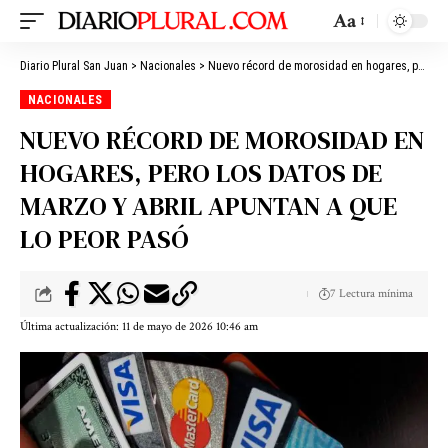
Aa
Diario Plural San Juan
>
Nacionales
>
Nuevo récord de morosidad en hogares, pero los datos de marzo y abril apuntan a que lo peor pasó
NACIONALES
NUEVO RÉCORD DE MOROSIDAD EN
HOGARES, PERO LOS DATOS DE
MARZO Y ABRIL APUNTAN A QUE
LO PEOR PASÓ
7 Lectura mínima
Última actualización: 11 de mayo de 2026 10:46 am