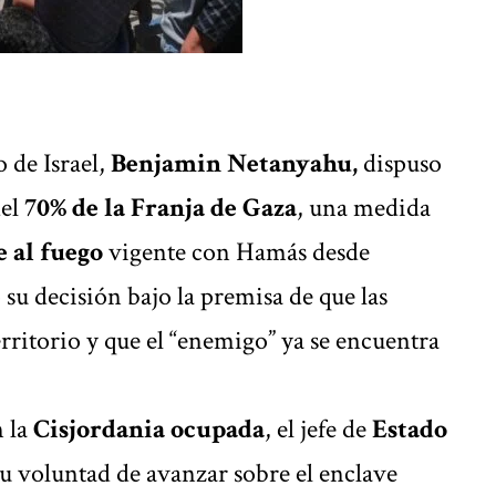
o de
Israel
,
Benjamin Netanyahu,
dispuso
del
70% de la Franja de Gaza
, una medida
e al fuego
vigente con Hamás desde
 su decisión bajo la premisa de que las
rritorio y que el “enemigo” ya se encuentra
n la
Cisjordania ocupada
, el jefe de
Estado
su voluntad de avanzar sobre el enclave