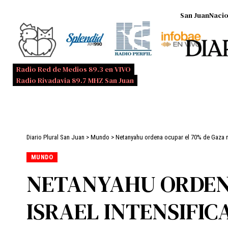
San Juan
Nacio
Radio Red de Medios 89.3 en VIVO
Radio Rivadavia 89.7 MHZ San Juan
Diario Plural San Juan
>
Mundo
>
Netanyahu ordena ocupar el 70% de Gaza mi
MUNDO
NETANYAHU ORDEN
ISRAEL INTENSIFIC