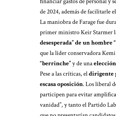
financiar gastos de personal y s
de 2024, además de facilitarle e
La maniobra de Farage fue dura
primer ministro Keir Starmer l
desesperada” de un hombre “
que la líder conservadora Kemi
“berrinche”
y de una
elecció
Pese a las críticas, el
dirigente
escasa oposición
. Los liberal
participen para evitar amplific
vanidad”, y tanto el Partido L
que no presentarían candidatos