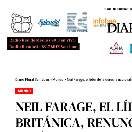
San Juan
Nacio
Radio Red de Medios 89.3 en VIVO
Radio Rivadavia 89.7 MHZ San Juan
Diario Plural San Juan
>
Mundo
>
Neil Farage, el líder de la derecha naciona
MUNDO
NEIL FARAGE, EL L
BRITÁNICA, RENUN