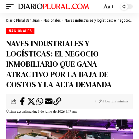
Aa
Diario Plural San Juan
>
Nacionales
>
Naves industriales y logísticas: el negocio inmobiliario que gana atractivo por la baja de costos y la alta demanda
NACIONALES
NAVES INDUSTRIALES Y
LOGÍSTICAS: EL NEGOCIO
INMOBILIARIO QUE GANA
ATRACTIVO POR LA BAJA DE
COSTOS Y LA ALTA DEMANDA
5 Lectura mínima
Última actualización: 3 de junio de 2026 3:17 am