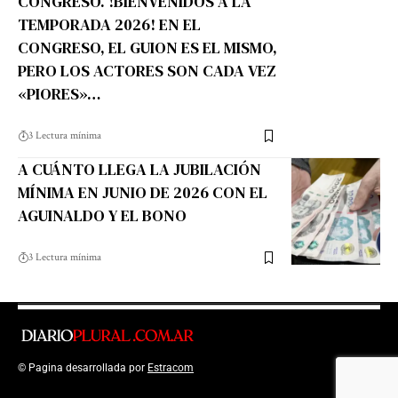
CONGRESO. !BIENVENIDOS A LA
TEMPORADA 2026! EN EL
CONGRESO, EL GUION ES EL MISMO,
PERO LOS ACTORES SON CADA VEZ
«PIORES»…
3 Lectura mínima
A CUÁNTO LLEGA LA JUBILACIÓN
MÍNIMA EN JUNIO DE 2026 CON EL
AGUINALDO Y EL BONO
3 Lectura mínima
© Pagina desarrollada por
Estracom
Top Up Saldo PayPal
Kanopi Kain
Malang
Harga Lift Rumah