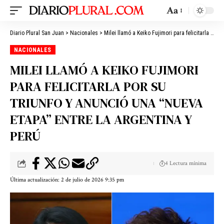
Aa
Diario Plural San Juan
>
Nacionales
>
Milei llamó a Keiko Fujimori para felicitarla por su triunfo y anunció una “nueva etapa” entre la Argentina y Perú
NACIONALES
MILEI LLAMÓ A KEIKO FUJIMORI
PARA FELICITARLA POR SU
TRIUNFO Y ANUNCIÓ UNA “NUEVA
ETAPA” ENTRE LA ARGENTINA Y
PERÚ
4 Lectura mínima
Última actualización: 2 de julio de 2026 9:35 pm