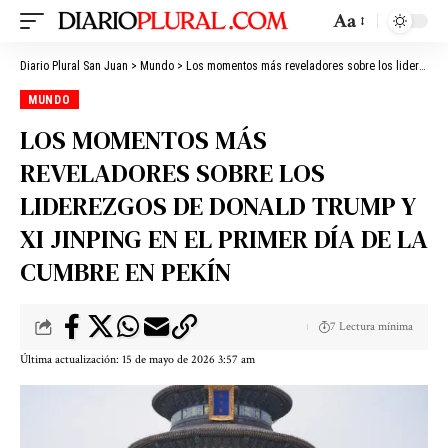
Aa
Diario Plural San Juan
>
Mundo
>
Los momentos más reveladores sobre los liderezgos de Donald Trump y Xi Jinping en el primer día de la cumbre en Pekín
MUNDO
LOS MOMENTOS MÁS
REVELADORES SOBRE LOS
LIDEREZGOS DE DONALD TRUMP Y
XI JINPING EN EL PRIMER DÍA DE LA
CUMBRE EN PEKÍN
7 Lectura mínima
Última actualización: 15 de mayo de 2026 3:57 am