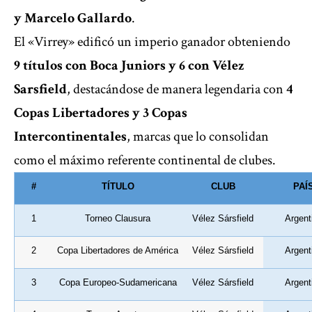
y Marcelo Gallardo
.
El «Virrey» edificó un imperio ganador obteniendo
9 títulos con Boca Juniors y 6 con Vélez
Sarsfield
, destacándose de manera legendaria con
4
Copas Libertadores y 3 Copas
Intercontinentales
, marcas que lo consolidan
como el máximo referente continental de clubes.
#
TÍTULO
CLUB
PAÍ
1
Torneo Clausura
Vélez Sársfield
Argent
2
Copa Libertadores de América
Vélez Sársfield
Argent
3
Copa Europeo-Sudamericana
Vélez Sársfield
Argent