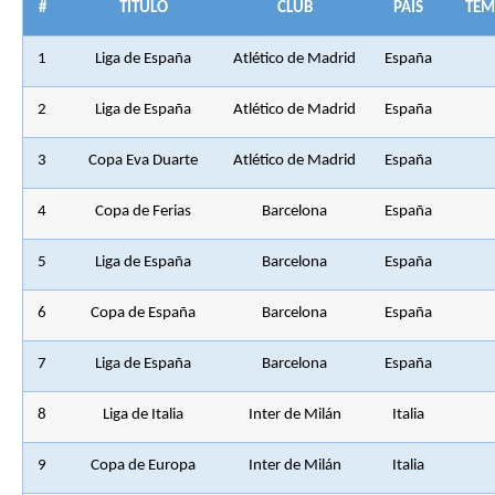
#
TÍTULO
CLUB
PAÍS
TEM
1
Liga de España
Atlético de Madrid
España
2
Liga de España
Atlético de Madrid
España
3
Copa Eva Duarte
Atlético de Madrid
España
4
Copa de Ferias
Barcelona
España
5
Liga de España
Barcelona
España
6
Copa de España
Barcelona
España
7
Liga de España
Barcelona
España
8
Liga de Italia
Inter de Milán
Italia
9
Copa de Europa
Inter de Milán
Italia