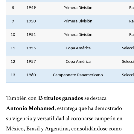
8
1949
Primera División
Ra
9
1950
Primera División
Ra
10
1951
Primera División
Ra
11
1955
Copa América
Selecc
12
1957
Copa América
Selecc
13
1960
Campeonato Panamericano
Selecc
También con
13 títulos ganados
se destaca
Antonio Mohamed
, estratega que ha demostrado
su vigencia y versatilidad al coronarse campeón en
México, Brasil y Argentina, consolidándose como