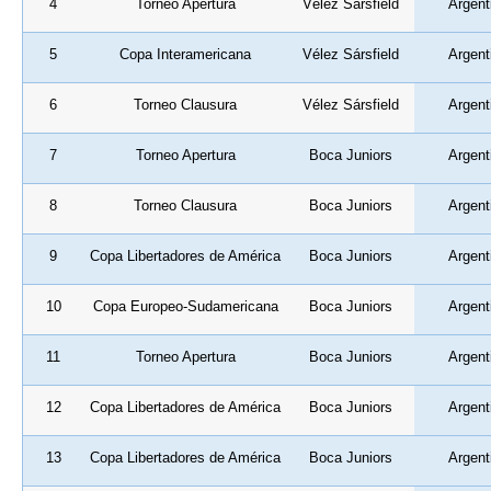
4
Torneo Apertura
Vélez Sársfield
Argent
5
Copa Interamericana
Vélez Sársfield
Argent
6
Torneo Clausura
Vélez Sársfield
Argent
7
Torneo Apertura
Boca Juniors
Argent
8
Torneo Clausura
Boca Juniors
Argent
9
Copa Libertadores de América
Boca Juniors
Argent
10
Copa Europeo-Sudamericana
Boca Juniors
Argent
11
Torneo Apertura
Boca Juniors
Argent
12
Copa Libertadores de América
Boca Juniors
Argent
13
Copa Libertadores de América
Boca Juniors
Argent