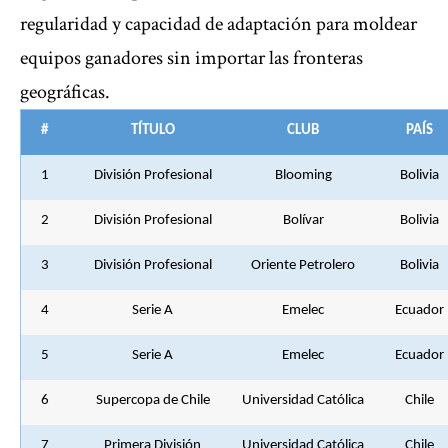
regularidad y capacidad de adaptación para moldear
equipos ganadores sin importar las fronteras
geográficas.
#
TÍTULO
CLUB
PAÍS
1
División Profesional
Blooming
Bolivia
2
División Profesional
Bolívar
Bolivia
3
División Profesional
Oriente Petrolero
Bolivia
4
Serie A
Emelec
Ecuador
5
Serie A
Emelec
Ecuador
6
Supercopa de Chile
Universidad Católica
Chile
7
Primera División
Universidad Católica
Chile