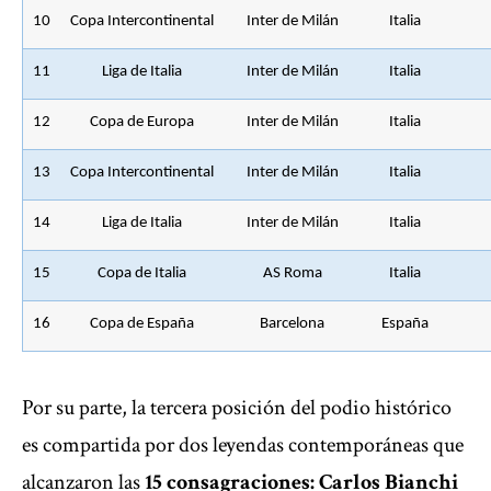
10
Copa Intercontinental
Inter de Milán
Italia
11
Liga de Italia
Inter de Milán
Italia
12
Copa de Europa
Inter de Milán
Italia
13
Copa Intercontinental
Inter de Milán
Italia
14
Liga de Italia
Inter de Milán
Italia
15
Copa de Italia
AS Roma
Italia
16
Copa de España
Barcelona
España
Por su parte, la tercera posición del podio histórico
es compartida por dos leyendas contemporáneas que
alcanzaron las
15 consagraciones: Carlos Bianchi