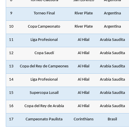
8
Torneo Clausura
San Lorenzo
Argentina
9
Torneo Final
River Plate
Argentina
10
Copa Campeonato
River Plate
Argentina
11
Liga Profesional
Al Hilal
Arabia Saudita
12
Copa Saudí
Al Hilal
Arabia Saudita
13
Copa del Rey de Campeones
Al Hilal
Arabia Saudita
14
Liga Profesional
Al Hilal
Arabia Saudita
15
Supercopa Lusail
Al Hilal
Arabia Saudita
16
Copa del Rey de Arabia
Al Hilal
Arabia Saudita
17
Campeonato Paulista
Corinthians
Brasil