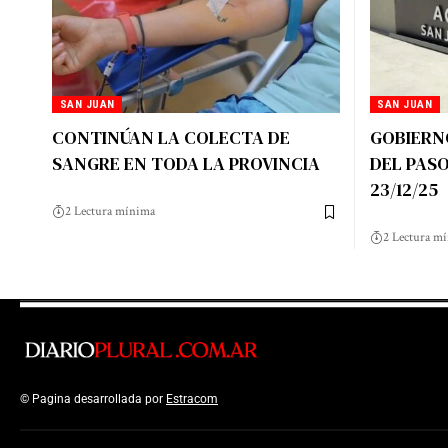
SAN JUAN
SAN JUAN
CONTINÚAN LA COLECTA DE
GOBIERN
SANGRE EN TODA LA PROVINCIA
DEL PASO
23/12/25
2 Lectura mínima
2 Lectura m
© Pagina desarrollada por
Estracom
Top Up Saldo PayPal
Kanopi Kain Malan