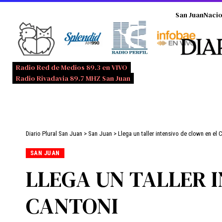
San Juan
Nacio
Radio Red de Medios 89.3 en VIVO
Radio Rivadavia 89.7 MHZ San Juan
Diario Plural San Juan
>
San Juan
>
Llega un taller intensivo de clown en el 
SAN JUAN
LLEGA UN TALLER 
CANTONI