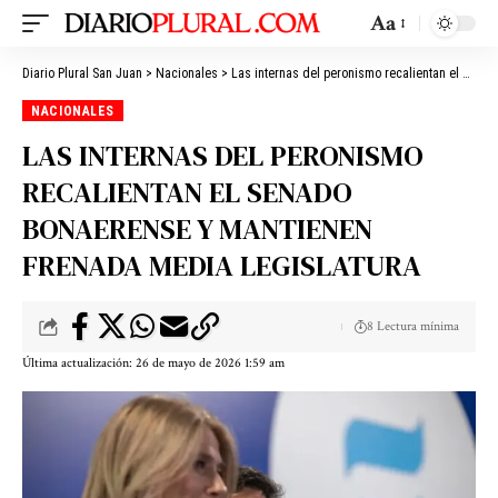
Aa
Diario Plural San Juan
>
Nacionales
>
Las internas del peronismo recalientan el Senado bonaerense y mantienen frenada media Legislatura
NACIONALES
LAS INTERNAS DEL PERONISMO
RECALIENTAN EL SENADO
BONAERENSE Y MANTIENEN
FRENADA MEDIA LEGISLATURA
8 Lectura mínima
Última actualización: 26 de mayo de 2026 1:59 am