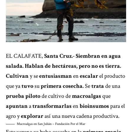
EL CALAFATE,
Santa Cruz.-
Siembran en agua
salada. Hablan de hectáreas, pero no es tierra.
Cultivan
y se
entusiasman
en
escalar
el producto
que ya
tuvo
su
primera cosecha.
Se
trata
de una
prueba piloto
de cultivo de
macroalgas
que
apuntan
a
transformarlas
en
bioinsumos
para el
agro y
explorar
así una nueva cadena productiva.
Macroalgas en San Julián – Fundación Por el Mar