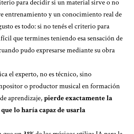
terio para decidir si un material sirve o no
e entrenamiento y un conocimiento real de
 gusto es todo: si no tenés el criterio para
ifícil que termines teniendo esa sensación de
ta cuando pudo expresarse mediante su obra
dica el experto, no es técnico, sino
mpositor o productor musical en formación
o de aprendizaje,
pierde exactamente la
que lo haría capaz de usarla
a que un
31%
de los músicos utiliza IA para la