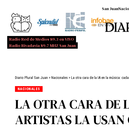
San Juan
Nacio
Radio Red de Medios 89.3 en VIVO
Radio Rivadavia 89.7 MHZ San Juan
Diario Plural San Juan
>
Nacionales
>
La otra cara de la IA en la música: cad
NACIONALES
LA OTRA CARA DE L
ARTISTAS LA USAN