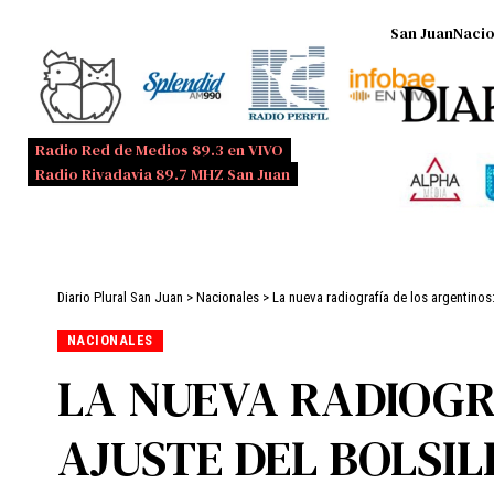
San Juan
Nacio
Radio Red de Medios 89.3 en VIVO
Radio Rivadavia 89.7 MHZ San Juan
Diario Plural San Juan
>
Nacionales
>
La nueva radiografía de los argentinos:
NACIONALES
LA NUEVA RADIOGR
AJUSTE DEL BOLSI