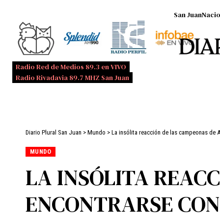
San Juan
Nacio
Radio Red de Medios 89.3 en VIVO
Radio Rivadavia 89.7 MHZ San Juan
Diario Plural San Juan
>
Mundo
>
La insólita reacción de las campeonas de 
MUNDO
LA INSÓLITA REACC
ENCONTRARSE CON