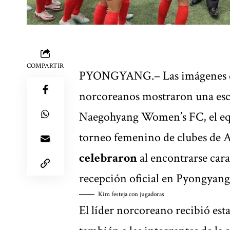
COMPARTIR
PYONGYANG.– Las imágenes di
norcoreanos
mostraron una esce
Naegohyang Women’s FC, el equi
torneo femenino de clubes de A
celebraron
al encontrarse cara
recepción oficial en Pyongyang
Kim festeja con jugadoras
El líder norcoreano recibió est