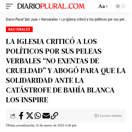
Aa
Diario Plural San Juan
>
Nacionales
>
La Iglesia criticó a los políticos por sus peleas verbales “no exentas de crueldad” y abogó para que la solidaridad ante la catástrofe de Bahía Blanca los inspire
NACIONALES
LA IGLESIA CRITICÓ A LOS
POLÍTICOS POR SUS PELEAS
VERBALES “NO EXENTAS DE
CRUELDAD” Y ABOGÓ PARA QUE LA
SOLIDARIDAD ANTE LA
CATÁSTROFE DE BAHÍA BLANCA
LOS INSPIRE
3 Lectura mínima
Última actualización: 12 de marzo de 2025 6:18 pm