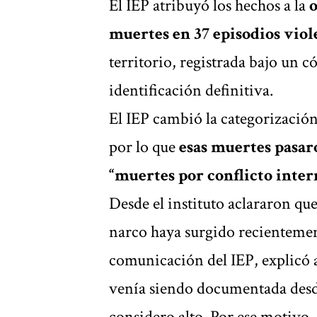
El IEP atribuyó los hechos a la
o
muertes en 37 episodios viol
territorio, registrada bajo un c
identificación definitiva.
El IEP cambió la categorizació
por lo que
esas muertes pasar
“muertes por conflicto inter
Desde el instituto aclararon qu
narco haya surgido recienteme
comunicación del IEP, explicó
venía siendo documentada desde
considero alto. Por ese motivo,