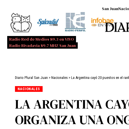
San Juan
Nacio
Radio Red de Medios 89.3 en VIVO
Radio Rivadavia 89.7 MHZ San Juan
Diario Plural San Juan
>
Nacionales
>
La Argentina cayó 20 puestos en el ra
NACIONALES
LA ARGENTINA CAYÓ
ORGANIZA UNA ON