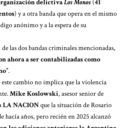
rganización delictiva
Los Monos
(
41
entos
) y a otra banda que opera en el mismo
ódigo anónimo y a la espera de su
n de las dos bandas criminales mencionadas,
on ahora a ser contabilizadas como
no”
.
e este cambio no implica que la violencia
nte.
Mike Koslowski
, asesor senior de
 a
LA NACION
que la situación de Rosario
 hacía años, pero recién en 2025 alcanzó
en las ediciones anteriores la Argentina