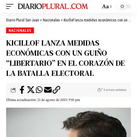
Aa
Diario Plural San Juan
>
Nacionales
>
Kicillof lanza medidas económicas con un guiño “libertario” en el corazón de la batalla electoral
NACIONALES
KICILLOF LANZA MEDIDAS
ECONÓMICAS CON UN GUIÑO
“LIBERTARIO” EN EL CORAZÓN DE
LA BATALLA ELECTORAL
7 Lectura mínima
Última actualización: 21 de agosto de 2025 9:01 pm