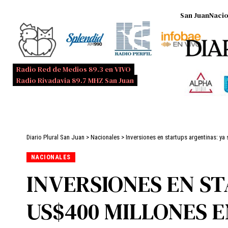
San Juan
Nacio
Radio Red de Medios 89.3 en VIVO
Radio Rivadavia 89.7 MHZ San Juan
Diario Plural San Juan
>
Nacionales
>
Inversiones en startups argentinas: ya
NACIONALES
INVERSIONES EN S
US$400 MILLONES E