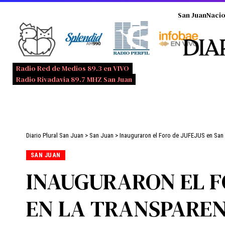
San Juan
Nacio
Radio Red de Medios 89.3 en VIVO
Radio Rivadavia 89.7 MHZ San Juan
Diario Plural San Juan
>
San Juan
>
Inauguraron el Foro de JUFEJUS en San J
SAN JUAN
INAUGURARON EL F
EN LA TRANSPAREN