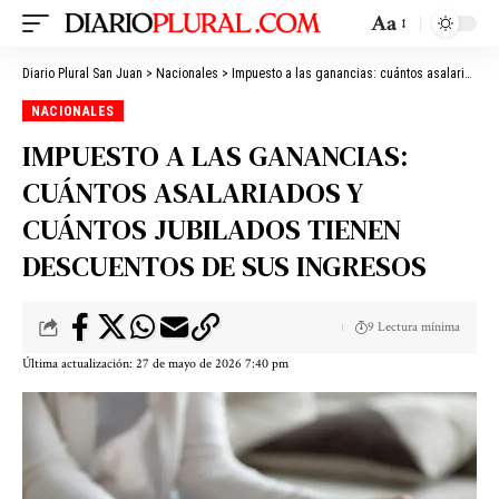
Aa
Diario Plural San Juan
>
Nacionales
>
Impuesto a las ganancias: cuántos asalariados y cuántos jubilados tienen descuentos de sus ingresos
NACIONALES
IMPUESTO A LAS GANANCIAS:
CUÁNTOS ASALARIADOS Y
CUÁNTOS JUBILADOS TIENEN
DESCUENTOS DE SUS INGRESOS
9 Lectura mínima
Última actualización: 27 de mayo de 2026 7:40 pm